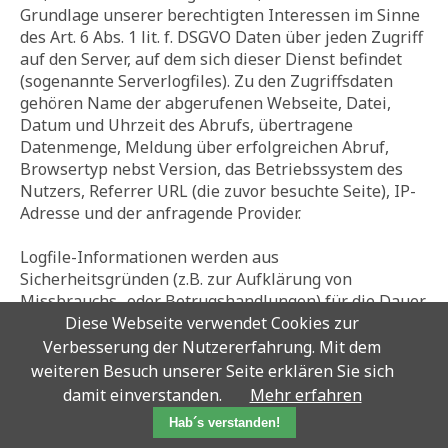
Grundlage unserer berechtigten Interessen im Sinne
des Art. 6 Abs. 1 lit. f. DSGVO Daten über jeden Zugriff
auf den Server, auf dem sich dieser Dienst befindet
(sogenannte Serverlogfiles). Zu den Zugriffsdaten
gehören Name der abgerufenen Webseite, Datei,
Datum und Uhrzeit des Abrufs, übertragene
Datenmenge, Meldung über erfolgreichen Abruf,
Browsertyp nebst Version, das Betriebssystem des
Nutzers, Referrer URL (die zuvor besuchte Seite), IP-
Adresse und der anfragende Provider.
Logfile-Informationen werden aus
Sicherheitsgründen (z.B. zur Aufklärung von
Missbrauchs- oder Betrugshandlungen) für die Dauer
von maximal 7 Tagen gespeichert und danach
Diese Webseite verwendet Cookies zur
gelöscht. Daten, deren weitere Aufbewahrung zu
Verbesserung der Nutzererfahrung. Mit dem
Beweiszwecken erforderlich ist, sind bis zur
weiteren Besuch unserer Seite erklären Sie sich
endgültigen Klärung des jeweiligen Vorfalls von der
damit einverstanden.
Mehr erfahren
Löschung ausgenommen.
Hab´s verstanden!